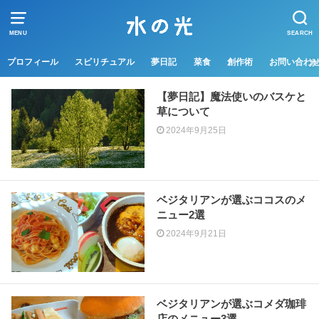
MENU
SEARCH
プロフィール
スピリチュアル
夢日記
菜食
創作術
お問い合わ
【夢日記】魔法使いのバスケと
草について
2024年9月25日
ベジタリアンが選ぶココスのメ
ニュー2選
2024年9月21日
ベジタリアンが選ぶコメダ珈琲
店のメニュー3選