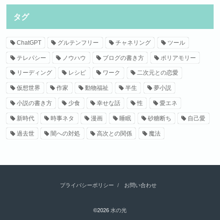
タグ
ChatGPT
グルテンフリー
チャネリング
ツール
テレパシー
ノウハウ
ブログの書き方
ポリアモリー
リーディング
レシピ
ワーク
二次元との恋愛
仮想世界
作家
動物福祉
半生
夢小説
小説の書き方
少食
幸せな話
性
愛エネ
新時代
時事ネタ
漫画
睡眠
砂糖断ち
自己愛
過去世
闇への対処
高次との関係
魔法
プライバシーポリシー
お問い合わせ
©2026
水の光