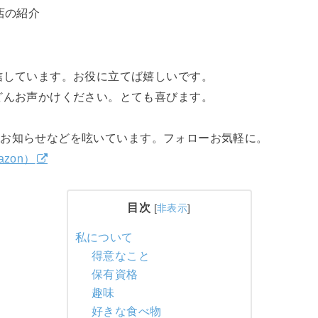
店の紹介
信しています。お役に立てば嬉しいです。
どんお声かけください。とても喜びます。
のお知らせなどを呟いています。フォローお気軽に。
zon）
目次
[
非表示
]
私について
得意なこと
保有資格
趣味
好きな食べ物