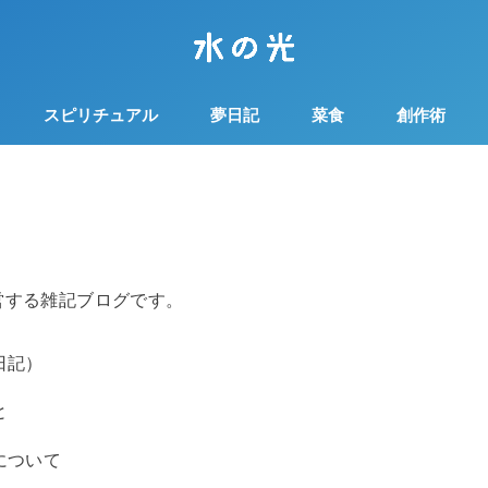
スピリチュアル
夢日記
菜食
創作術
営する雑記ブログです。
日記）
と
について