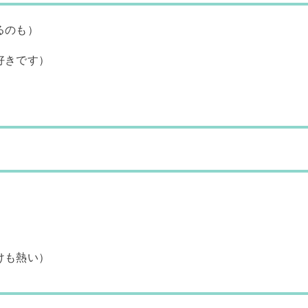
るのも）
好きです）
けも熱い）