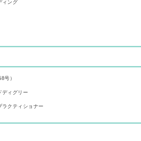
ディング
58号）
ドディグリー
プラクティショナー