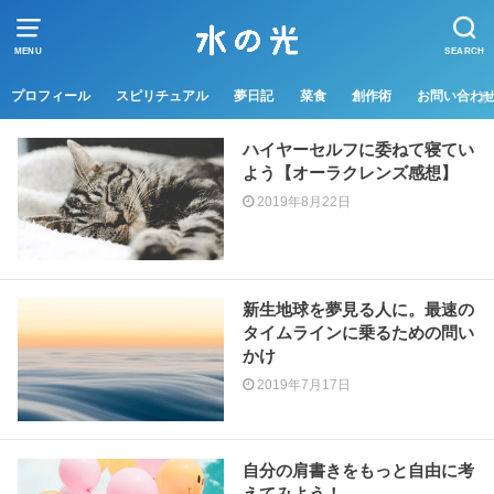
MENU
SEARCH
プロフィール
スピリチュアル
夢日記
菜食
創作術
お問い合わ
ハイヤーセルフに委ねて寝てい
よう【オーラクレンズ感想】
2019年8月22日
新生地球を夢見る人に。最速の
タイムラインに乗るための問い
かけ
2019年7月17日
自分の肩書きをもっと自由に考
えてみよう！