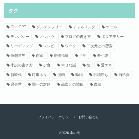
タグ
ChatGPT
グルテンフリー
チャネリング
ツール
テレパシー
ノウハウ
ブログの書き方
ポリアモリー
リーディング
レシピ
ワーク
二次元との恋愛
仮想世界
作家
動物福祉
半生
夢小説
小説の書き方
少食
幸せな話
性
愛エネ
新時代
時事ネタ
漫画
睡眠
砂糖断ち
自己愛
過去世
闇への対処
高次との関係
魔法
プライバシーポリシー
お問い合わせ
©2026
水の光