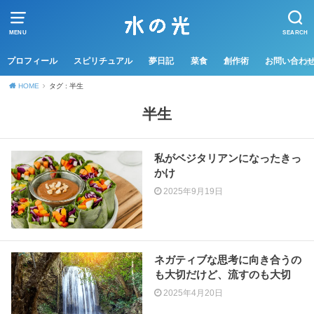
MENU
SEARCH
プロフィール
スピリチュアル
夢日記
菜食
創作術
お問い合わ
HOME
タグ : 半生
半生
私がベジタリアンになったきっ
かけ
2025年9月19日
ネガティブな思考に向き合うの
も大切だけど、流すのも大切
2025年4月20日