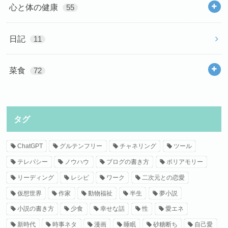
心と体の健康
55
日記
11
菜食
72
タグ
ChatGPT
グルテンフリー
チャネリング
ツール
テレパシー
ノウハウ
ブログの書き方
ポリアモリー
リーディング
レシピ
ワーク
二次元との恋愛
仮想世界
作家
動物福祉
半生
夢小説
小説の書き方
少食
幸せな話
性
愛エネ
新時代
時事ネタ
漫画
睡眠
砂糖断ち
自己愛