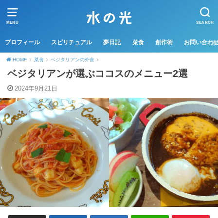
MENU
SEARCH
プロフィール
スピリチュアル
夢日記
菜食
創作術
お問い合わ
HOME
菜食
ベジタリアンの外食
ベジタリアンが選ぶココスのメニュー2選
2024年9月21日