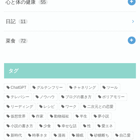
心と体の健康
55
日記
11
菜食
72
タグ
ChatGPT
グルテンフリー
チャネリング
ツール
テレパシー
ノウハウ
ブログの書き方
ポリアモリー
リーディング
レシピ
ワーク
二次元との恋愛
仮想世界
作家
動物福祉
半生
夢小説
小説の書き方
少食
幸せな話
性
愛エネ
新時代
時事ネタ
漫画
睡眠
砂糖断ち
自己愛