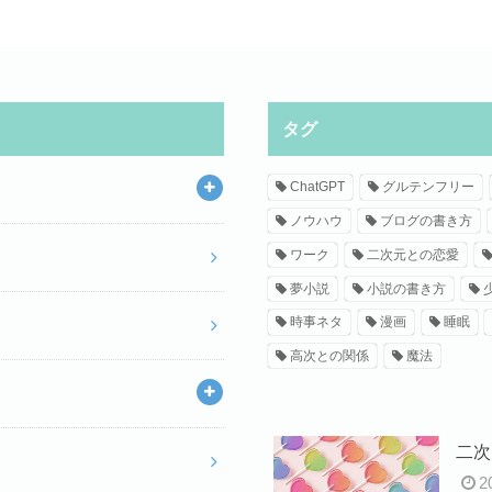
タグ
ChatGPT
グルテンフリー
ノウハウ
ブログの書き方
ワーク
二次元との恋愛
夢小説
小説の書き方
時事ネタ
漫画
睡眠
高次との関係
魔法
二次
2