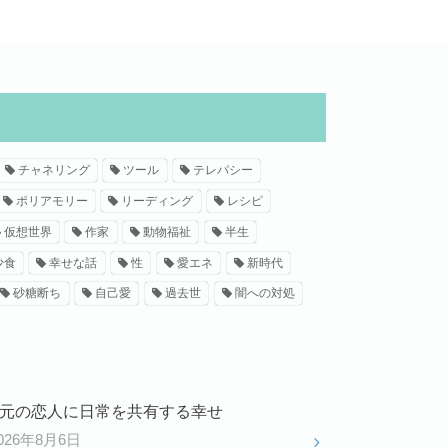
チャネリング
ツール
テレパシー
ポリアモリー
リーディング
レシピ
仮想世界
作家
動物福祉
半生
少食
幸せな話
性
愛エネ
新時代
砂糖断ち
自己愛
過去世
闇への対処
元の恋人に日常を共有する幸せ
026年8月6日