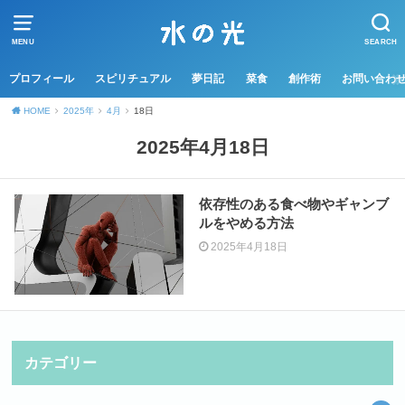
MENU
SEARCH
プロフィール
スピリチュアル
夢日記
菜食
創作術
お問い合わ
HOME
2025年
4月
18日
2025年4月18日
依存性のある食べ物やギャンブ
ルをやめる方法
2025年4月18日
カテゴリー