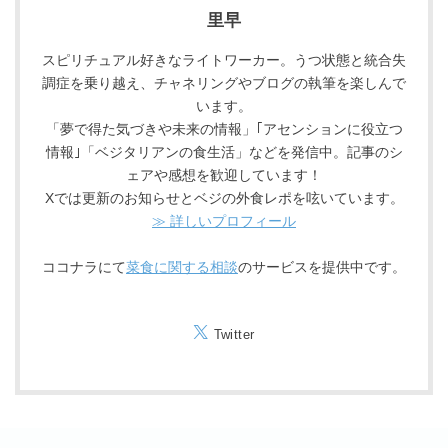
里早
スピリチュアル好きなライトワーカー。うつ状態と統合失
調症を乗り越え、チャネリングやブログの執筆を楽しんで
います。
「夢で得た気づきや未来の情報」｢アセンションに役立つ
情報｣「ベジタリアンの食生活」などを発信中。記事のシ
ェアや感想を歓迎しています！
Xでは更新のお知らせとベジの外食レポを呟いています。
≫ 詳しいプロフィール
ココナラにて
菜食に関する相談
のサービスを提供中です。
Twitter