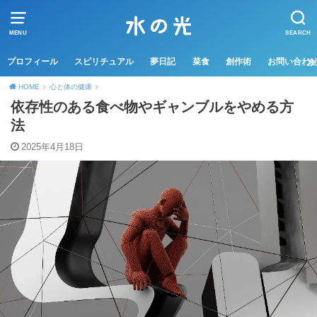
MENU
SEARCH
プロフィール
スピリチュアル
夢日記
菜食
創作術
お問い合わ
HOME
心と体の健康
依存性のある食べ物やギャンブルをやめる方
法
2025年4月18日