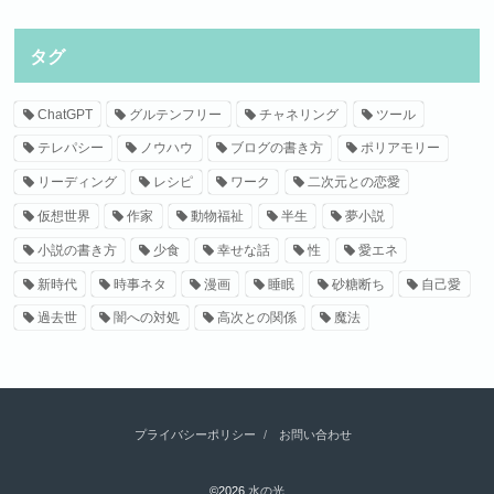
タグ
ChatGPT
グルテンフリー
チャネリング
ツール
テレパシー
ノウハウ
ブログの書き方
ポリアモリー
リーディング
レシピ
ワーク
二次元との恋愛
仮想世界
作家
動物福祉
半生
夢小説
小説の書き方
少食
幸せな話
性
愛エネ
新時代
時事ネタ
漫画
睡眠
砂糖断ち
自己愛
過去世
闇への対処
高次との関係
魔法
プライバシーポリシー
お問い合わせ
©2026
水の光