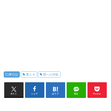
夢日記
愛エネ
闇への対処
ポスト
シェア
はてブ
送る
Pocket