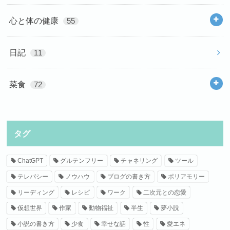
心と体の健康
55
日記
11
菜食
72
タグ
ChatGPT
グルテンフリー
チャネリング
ツール
テレパシー
ノウハウ
ブログの書き方
ポリアモリー
リーディング
レシピ
ワーク
二次元との恋愛
仮想世界
作家
動物福祉
半生
夢小説
小説の書き方
少食
幸せな話
性
愛エネ