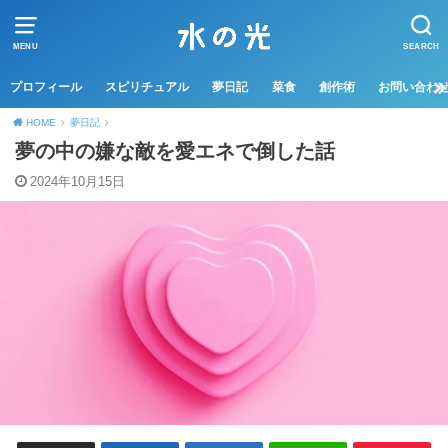
MENU
SEARCH
プロフィール
スピリチュアル
夢日記
菜食
創作術
お問い合わ
HOME
夢日記
夢の中の嫌な敵を愛エネで倒した話
2024年10月15日