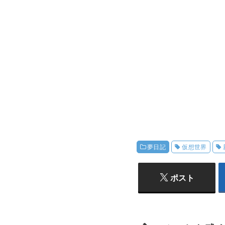
夢日記
仮想世界
ポスト