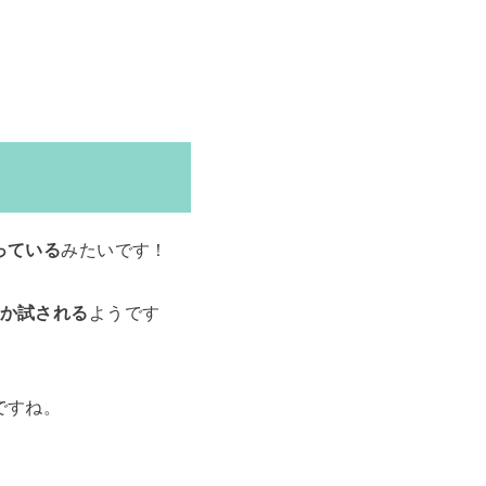
っている
みたいです！
か試される
ようです
ですね。