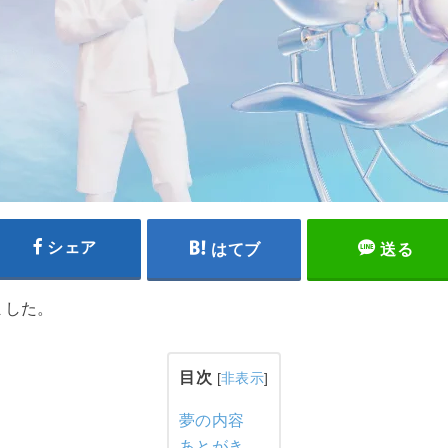
シェア
はてブ
送る
ました。
目次
[
非表示
]
夢の内容
あとがき