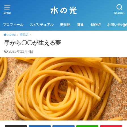
MENU
SEARCH
プロフィール
スピリチュアル
夢日記
菜食
創作術
お問い合わ
HOME
夢日記
手から〇〇が生える夢
2025年11月4日