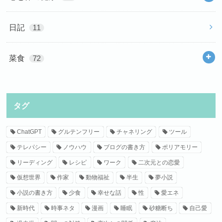
日記
11
菜食
72
タグ
ChatGPT
グルテンフリー
チャネリング
ツール
テレパシー
ノウハウ
ブログの書き方
ポリアモリー
リーディング
レシピ
ワーク
二次元との恋愛
仮想世界
作家
動物福祉
半生
夢小説
小説の書き方
少食
幸せな話
性
愛エネ
新時代
時事ネタ
漫画
睡眠
砂糖断ち
自己愛