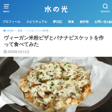
MENU
SEARCH
プロフィール
スピリチュアル
夢日記
菜食
創作術
お問い合わ
HOME
菜食
ベジタリアンの料理
ヴィーガン米粉ピザとバナナビスケットを作
って食べてみた
2025年5月11日