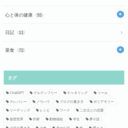
心と体の健康
55
日記
11
菜食
72
タグ
ChatGPT
グルテンフリー
チャネリング
ツール
テレパシー
ノウハウ
ブログの書き方
ポリアモリー
リーディング
レシピ
ワーク
二次元との恋愛
仮想世界
作家
動物福祉
半生
夢小説
小説の書き方
少食
幸せな話
性
愛エネ