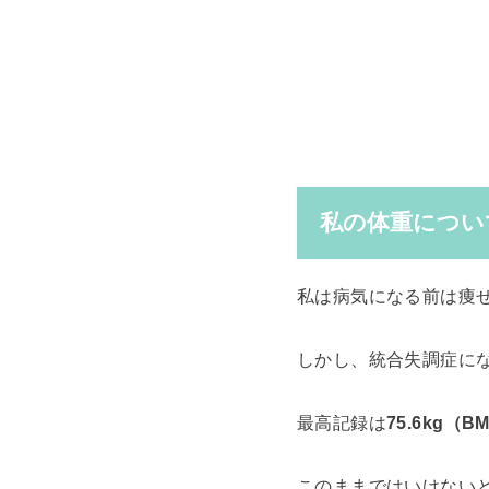
私の体重につい
私は病気になる前は痩せて
しかし、統合失調症に
最高記録は
75.6kg（BM
このままではいけない