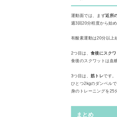
運動面では、まず
近所
週3回20分程度から始
有酸素運動は20分以上
2つ目は、
食後にスクワ
食後のスクワットは血
3つ目は、
筋トレ
です。
ひとつ2kgのダンベル
身のトレーニングを25
まとめ