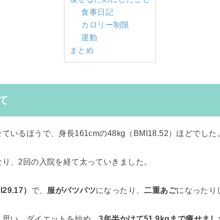
食事日記
カロリー制限
運動
まとめ
て
いるほうで、身長161cmの48kg（BMI18.52）ほどでした
なり、2回の入院を経て太っていきました。
I29.17）
で、
服がパツパツ
になったり、
二重あご
になったり
と思い、ダイエットを始め、
3年半かけて51.9kgまで痩せまし