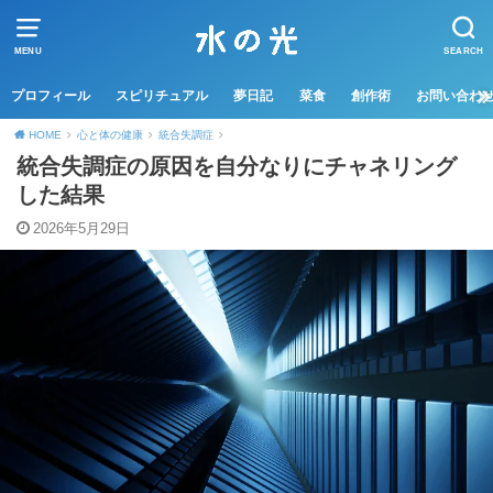
MENU
SEARCH
プロフィール
スピリチュアル
夢日記
菜食
創作術
お問い合わ
HOME
心と体の健康
統合失調症
統合失調症の原因を自分なりにチャネリング
した結果
2026年5月29日