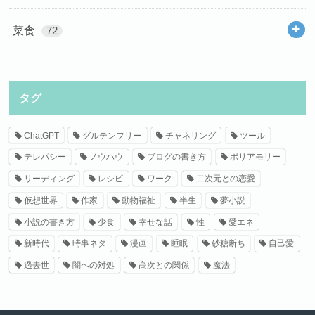
菜食
72
タグ
ChatGPT
グルテンフリー
チャネリング
ツール
テレパシー
ノウハウ
ブログの書き方
ポリアモリー
リーディング
レシピ
ワーク
二次元との恋愛
仮想世界
作家
動物福祉
半生
夢小説
小説の書き方
少食
幸せな話
性
愛エネ
新時代
時事ネタ
漫画
睡眠
砂糖断ち
自己愛
過去世
闇への対処
高次との関係
魔法