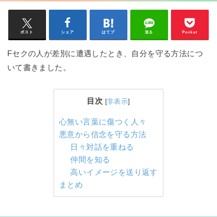
ポスト
シェア
はてブ
送る
Pocket
Fセクの人が差別に遭遇したとき、自分を守る方法につ
いて書きました。
目次
[
非表示
]
心無い言葉に傷つく人々
悪意から信念を守る方法
日々対話を重ねる
仲間を知る
高いイメージを送り返す
まとめ