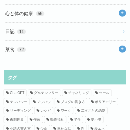
心と体の健康
55
日記
11
菜食
72
タグ
ChatGPT
グルテンフリー
チャネリング
ツール
テレパシー
ノウハウ
ブログの書き方
ポリアモリー
リーディング
レシピ
ワーク
二次元との恋愛
仮想世界
作家
動物福祉
半生
夢小説
小説の書き方
少食
幸せな話
性
愛エネ