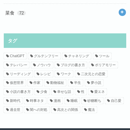
菜食
72
タグ
ChatGPT
グルテンフリー
チャネリング
ツール
テレパシー
ノウハウ
ブログの書き方
ポリアモリー
リーディング
レシピ
ワーク
二次元との恋愛
仮想世界
作家
動物福祉
半生
夢小説
小説の書き方
少食
幸せな話
性
愛エネ
新時代
時事ネタ
漫画
睡眠
砂糖断ち
自己愛
過去世
闇への対処
高次との関係
魔法