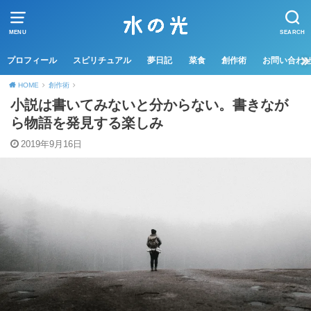
MENU
SEARCH
プロフィール
スピリチュアル
夢日記
菜食
創作術
お問い合わ
HOME
創作術
小説は書いてみないと分からない。書きなが
ら物語を発見する楽しみ
2019年9月16日